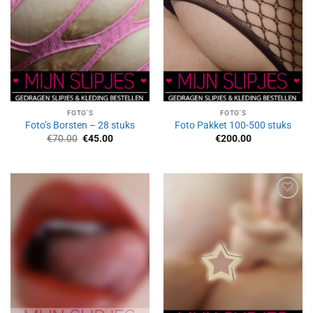
FOTO'S
FOTO'S
Foto’s Borsten – 28 stuks
Foto Pakket 100-500 stuks
Oorspronkelijke
Huidige
€
70.00
€
45.00
€
200.00
prijs
prijs
was:
is:
€70.00.
€45.00.
Aan
Aan
verlanglijst
verlanglijst
toevoegen
toevoegen