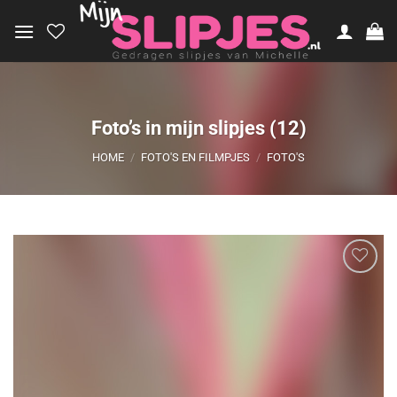
Ga
naar
inhoud
Foto’s in mijn slipjes (12)
HOME
/
FOTO'S EN FILMPJES
/
FOTO'S
Aan
verlanglijst
toevoegen