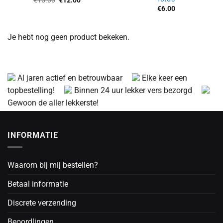
€
15.00
€
12.00
prijs
prijs
€
6.00
was:
is:
€15.00.
€12.00.
Je hebt nog geen product bekeken.
Al jaren actief en betrouwbaar
Elke keer een
topbestelling!
Binnen 24 uur lekker vers bezorgd
Gewoon de aller lekkerste!
INFORMATIE
Waarom bij mij bestellen?
Betaal informatie
Discrete verzending
Beoordlingen