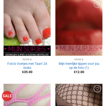
Aan
Aan
verlanglijst
verlanglijst
toevoegen
toevoegen
FOTO'S
FOTO'S
Foto’s Voetjes met Taart 24
Mijn heerlijke lippen voor jou
stuks
op de foto (1)
€
35.00
€
12.00
SALE
Aan
Aan
verlanglijst
verlanglijst
toevoegen
toevoegen