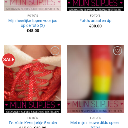
FOTO'S
FOTO'S
Mijn heerlijke lippen voor jou
Foto’s anaal en dp
op de foto (2)
€
30.00
€
48.00
SALE
Aan
Aan
verlanglijst
verlanglijst
toevoegen
toevoegen
FOTO'S
FOTO'S
Met mijn nieuwe dildo spelen
Foto’s in Kerstjurkje 5 stuks
foto’s
Oorspronkelijke
Huidige